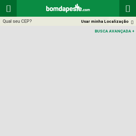


Usar minha Localização

BUSCA AVANÇADA
+