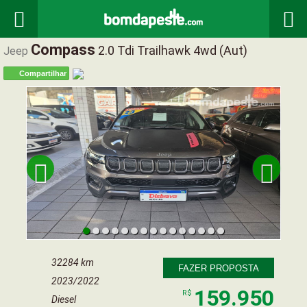


Compass
2.0 Tdi Trailhawk 4wd (aut)
Jeep
Compartilhar


32284 km
FAZER PROPOSTA
2023/2022
159.950
R$
Diesel