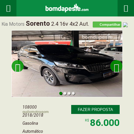


Sorento
2.4 16v 4x2 Aut.
Kia Motors
Compartilhar


108000
FAZER PROPOSTA
quilometragem
2018/2018
86.000
R$
Gasolina
Automático