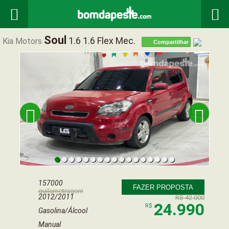


Soul
1.6 1.6 Flex Mec.
Kia Motors
Compartilhar


157000
FAZER PROPOSTA
quilometragem
2012/2011
R$ 42.000
24.990
R$
Gasolina/Álcool
Manual