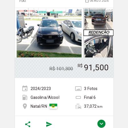
FIAT
06 AGO 2026
91,500
R$
R$
101,300
2024/2023
3
Foto
s
Gasolina/Álcool
Final
6
37,072
Natal/RN
km