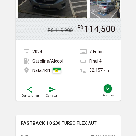
114,500
R$
R$
119,900
2024
7
Foto
s
Gasolina/Álcool
Final
4
32,157
Natal/RN
km
Detalhes
Compartilhar
Contatar
FASTBACK
1.0 200 TURBO FLEX AUT