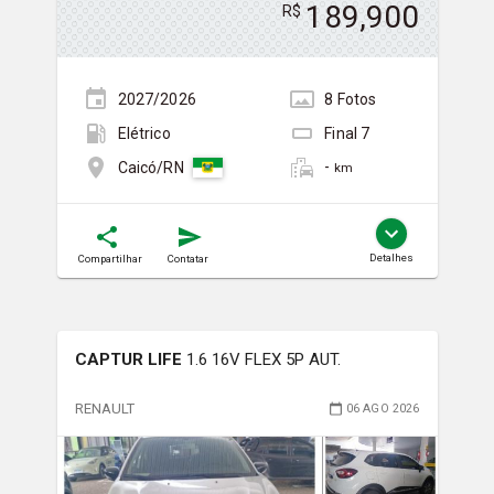
189,900
R$
2027/2026
8
Foto
s
Elétrico
Final
7
-
Caicó/RN
km
Detalhes
Compartilhar
Contatar
CAPTUR LIFE
1.6 16V FLEX 5P AUT.
RENAULT
06 AGO 2026