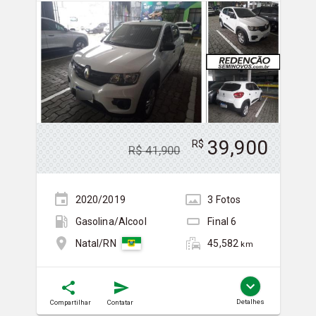
39,900
R$
R$
41,900
2020/2019
3
Foto
s
Gasolina/Álcool
Final
6
45,582
Natal/RN
km
Detalhes
Compartilhar
Contatar