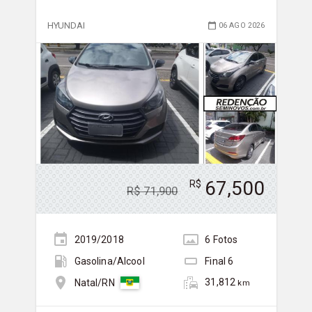
HYUNDAI
06 AGO 2026
67,500
R$
R$
71,900
2019/2018
6
Foto
s
Gasolina/Álcool
Final
6
31,812
Natal/RN
km