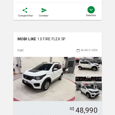
Detalhes
Compartilhar
Contatar
MOBI LIKE
1.0 FIRE FLEX 5P.
FIAT
06 AGO 2026
48,990
R$