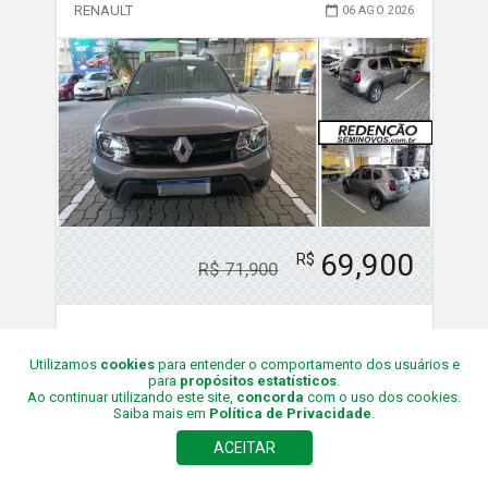
RENAULT
06 AGO 2026
69,900
R$
R$
71,900
2020/2019
4
Foto
s
Utilizamos
cookies
para entender o comportamento dos usuários e
Gasolina/Álcool
Final
7
para
propósitos estatísticos
.
Ao continuar utilizando este site,
concorda
com o uso dos cookies.
34,355
Natal/RN
Saiba mais em
Política de Privacidade
.
km
ACEITAR