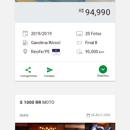
94,990
R$
2019/2019
20
Foto
s
Gasolina/Álcool
Final
8
95,000
Recife/PE
km
Detalhes
Compartilhar
Contatar
S 1000 RR
MOTO
BMW
06 AGO 2026