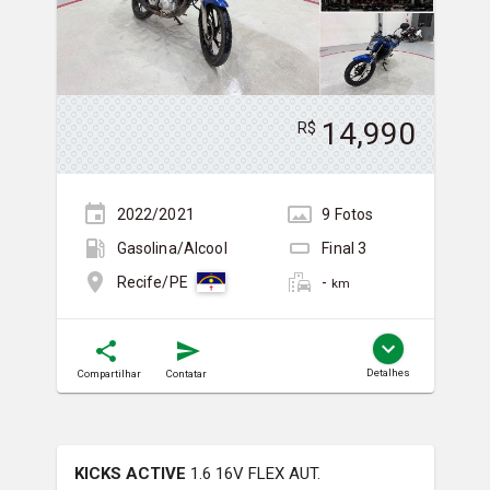
14,990
R$
2022/2021
9
Foto
s
Gasolina/Álcool
Final
3
-
Recife/PE
km
Detalhes
Compartilhar
Contatar
KICKS ACTIVE
1.6 16V FLEX AUT.