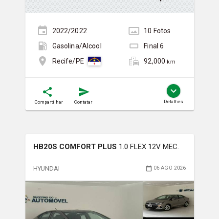
2022/2022
10
Foto
s
Gasolina/Álcool
Final
6
92,000
Recife/PE
km
Detalhes
Compartilhar
Contatar
HB20S COMFORT PLUS
1.0 FLEX 12V MEC.
HYUNDAI
06 AGO 2026