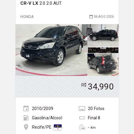
CR-V LX
2.0 2.0 AUT.
HONDA
06 AGO 2026
34,990
R$
2010/2009
20
Foto
s
Gasolina/Álcool
Final
8
-
Recife/PE
km