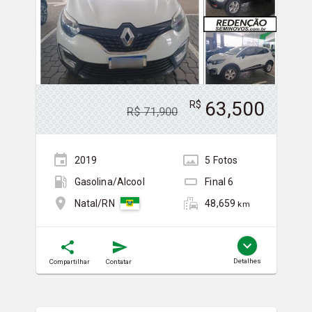
63,500
R$
R$
71,900
2019
5
Foto
s
Gasolina/Álcool
Final
6
48,659
Natal/RN
km
Detalhes
Compartilhar
Contatar