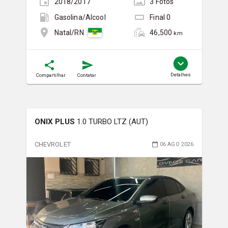
2018/2017
3
Foto
s
Gasolina/Álcool
Final
0
46,500
Natal/RN
km
Detalhes
Compartilhar
Contatar
ONIX PLUS
1.0 TURBO LTZ (AUT)
CHEVROLET
06 AGO 2026