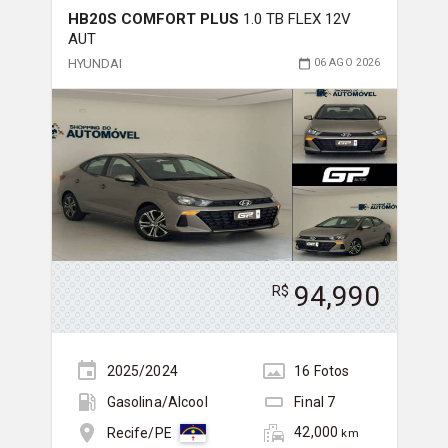
HB20S COMFORT PLUS
1.0 TB FLEX 12V
AUT
HYUNDAI
06 AGO 2026
94,990
R$
2025/2024
16
Foto
s
Gasolina/Álcool
Final
7
42,000
Recife/PE
km