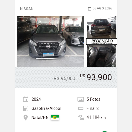
NISSAN
06 AGO 2026
93,900
R$
R$
95,900
2024
5
Foto
s
Gasolina/Álcool
Final
2
41,194
Natal/RN
km