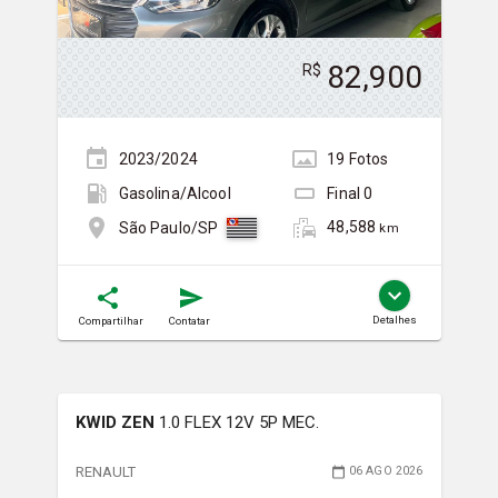
82,900
R$
2023/2024
19
Foto
s
Gasolina/Álcool
Final
0
48,588
São Paulo/SP
km
Detalhes
Compartilhar
Contatar
KWID ZEN
1.0 FLEX 12V 5P MEC.
RENAULT
06 AGO 2026