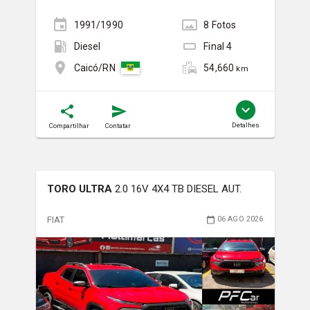
1991/1990
8
Foto
s
Diesel
Final
4
54,660
Caicó/RN
km
Detalhes
Compartilhar
Contatar
TORO ULTRA
2.0 16V 4X4 TB DIESEL AUT.
FIAT
06 AGO 2026