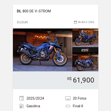
DL
800 DE V-STROM
SUZUKI
06 AGO 2026
61,900
R$
2025/2024
20
Foto
s
Gasolina
Final
4