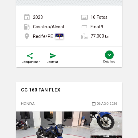
2023
16
Foto
s
Gasolina/Álcool
Final
9
77,000
Recife/PE
km
Detalhes
Compartilhar
Contatar
CG 160 FAN FLEX
HONDA
06 AGO 2026