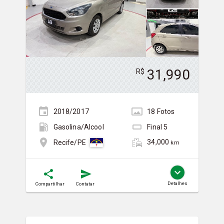
31,990
R$
2018/2017
18
Foto
s
Gasolina/Álcool
Final
5
34,000
Recife/PE
km
Detalhes
Compartilhar
Contatar