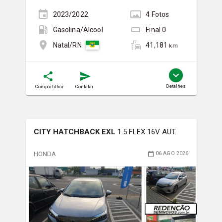
2023/2022
4
Foto
s
Gasolina/Álcool
Final
0
41,181
Natal/RN
km
Detalhes
Compartilhar
Contatar
CITY HATCHBACK EXL
1.5 FLEX 16V AUT.
HONDA
06 AGO 2026