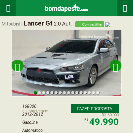


Lancer Gt
2.0 Aut.
Mitsubishi
Compartilhar


168000
FAZER PROPOSTA
quilometragem
2012/2012
R$ 60.000
49.990
R$
Gasolina
Automático