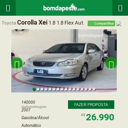


Corolla Xei
1.8 1.8 Flex Aut.
Toyota
Compartilhar


140000
FAZER PROPOSTA
quilometragem
2007
26.990
R$
Gasolina/Álcool
Automático