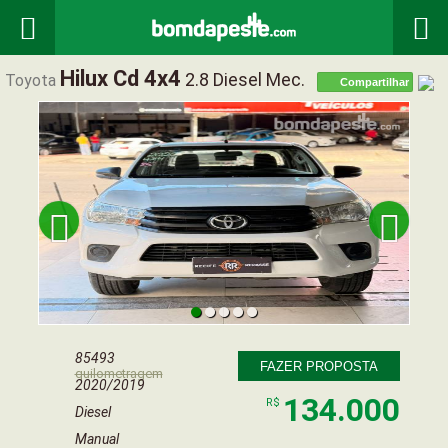


Hilux Cd 4x4
2.8 Diesel Mec.
Toyota
Compartilhar


85493
FAZER PROPOSTA
quilometragem
2020/2019
134.000
R$
Diesel
Manual