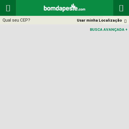


Usar minha Localização

BUSCA AVANÇADA
+