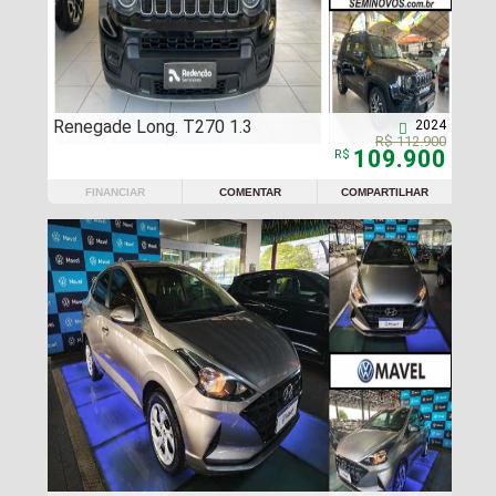
Renegade Long. T270 1.3
2024

R$ 112.900
109.900
R$
FINANCIAR
COMENTAR
COMPARTILHAR