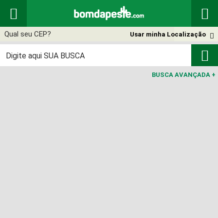


Usar minha Localização


BUSCA AVANÇADA
+