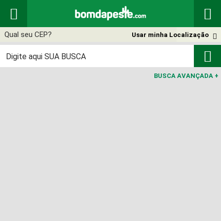


Usar minha Localização


BUSCA AVANÇADA
+