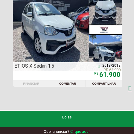
ETIOS X Sedan 1.5
2018/2018

R$ 63.900
61.900
R$
FINANCIAR
COMENTAR
COMPARTILHAR

Lojas
Quer anunciar?
Clique aqui!