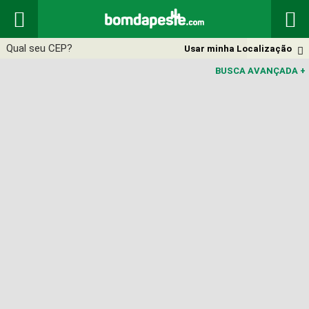


Usar minha Localização

BUSCA AVANÇADA
+