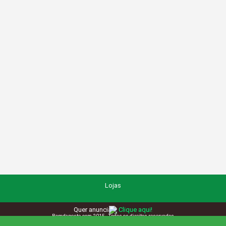
Lojas
Quer anunciar?
Clique aqui!
Bomdapeste.com 2015 - Todos os direitos reservados