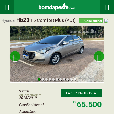


Hb20
1.6 Comfort Plus (aut)
Hyundai
Compartilhar


93228
FAZER PROPOSTA
quilometragem
2018/2019
65.500
R$
Gasolina/Álcool
Automático