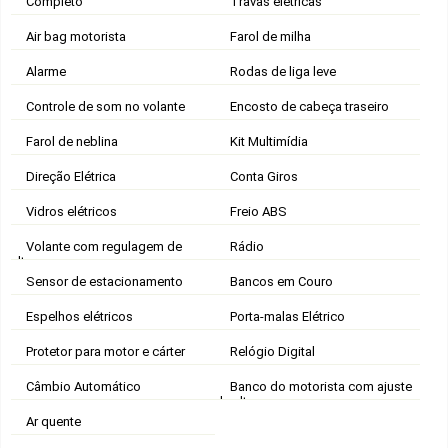
Completo
Travas elétricas
Air bag motorista
Farol de milha
Alarme
Rodas de liga leve
Controle de som no volante
Encosto de cabeça traseiro
Farol de neblina
Kit Multimídia
Direção Elétrica
Conta Giros
Vidros elétricos
Freio ABS
Volante com regulagem de
Rádio
altura
Sensor de estacionamento
Bancos em Couro
Espelhos elétricos
Porta-malas Elétrico
Protetor para motor e cárter
Relógio Digital
Câmbio Automático
Banco do motorista com ajuste
de altura
Ar quente