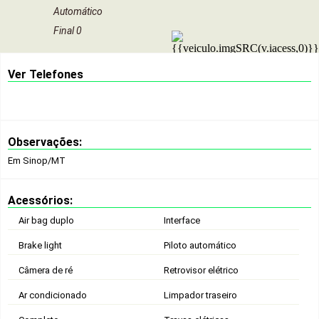
Automático
Final 0
Ver Telefones
Observações:
Em Sinop/MT
Acessórios:
Air bag duplo
Interface
Brake light
Piloto automático
Câmera de ré
Retrovisor elétrico
Ar condicionado
Limpador traseiro