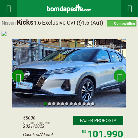


Kicks
1.6 Exclusive Cvt (!)1.6 (aut)
Nissan
Compartilhar


55000
FAZER PROPOSTA
quilometragem
2021/2022
101.990
R$
Gasolina/Álcool