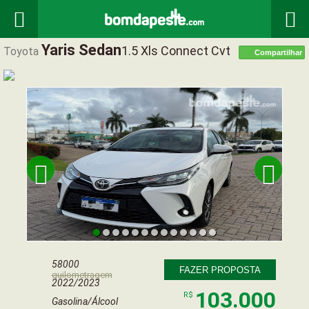


Yaris Sedan
1.5 Xls Connect Cvt
Toyota
Compartilhar


58000
FAZER PROPOSTA
quilometragem
2022/2023
103.000
R$
Gasolina/Álcool