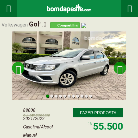


Gol
1.0
Volkswagen
Compartilhar


88000
FAZER PROPOSTA
quilometragem
2021/2022
55.500
R$
Gasolina/Álcool
Manual