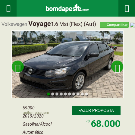


Voyage
1.6 Msi (flex) (aut)
Volkswagen
Compartilhar


69000
FAZER PROPOSTA
quilometragem
2019/2020
68.000
R$
Gasolina/Álcool
Automático