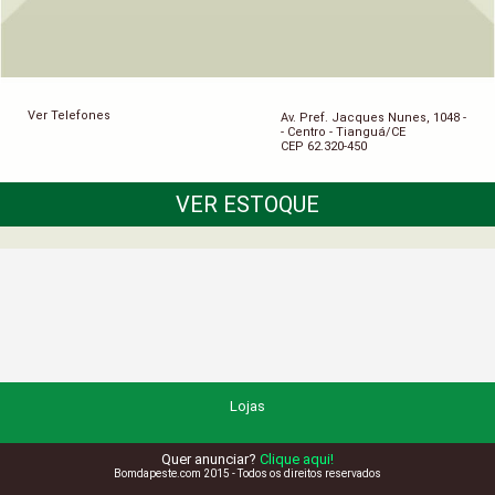
Ver Telefones
Av. Pref. Jacques Nunes, 1048 -
- Centro - Tianguá/CE
CEP 62.320-450
VER ESTOQUE
Lojas
Quer anunciar?
Clique aqui!
Bomdapeste.com 2015 - Todos os direitos reservados