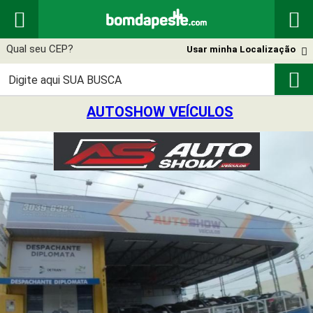


Usar minha Localização


AUTOSHOW VEÍCULOS