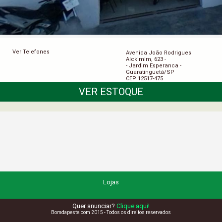
Ver Telefones
Avenida João Rodrigues
Alckimim, 623 -
- Jardim Esperanca -
Guaratinguetá/SP
CEP 12517-475
VER ESTOQUE
Lojas
Quer anunciar?
Clique aqui!
Bomdapeste.com 2015 - Todos os direitos reservados