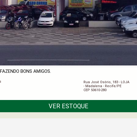
. FAZENDO BONS AMIGOS.
s
Rua José Osório, 183 - LOJA
- Madalena - Recife/PE
CEP 50610-280
VER ESTOQUE