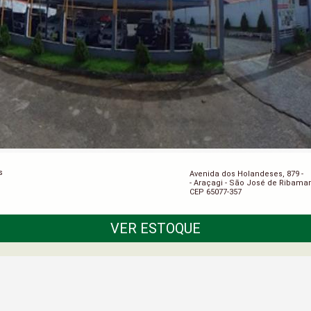
s
Avenida dos Holandeses, 879 -
- Araçagi - São José de Ribama
CEP 65077-357
VER ESTOQUE