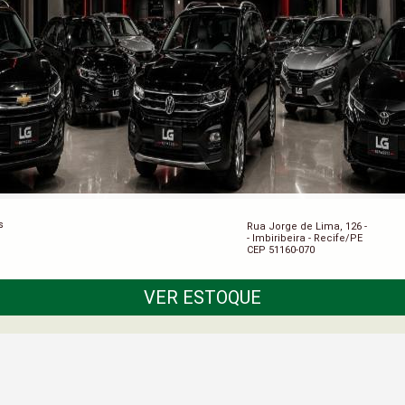
s
Rua Jorge de Lima, 126 -
- Imbiribeira - Recife/PE
CEP 51160-070
VER ESTOQUE