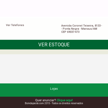
Ver Telefones
Avenida Coronel Teixeira, 8133 -
- Ponta Negra - Manaus/AM
CEP 69037-473
VER ESTOQUE
Lojas
Quer anunciar?
Clique aqui!
Bomdapeste.com 2015 - Todos os direitos reservados