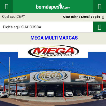


Usar minha Localização


MEGA MULTIMARCAS