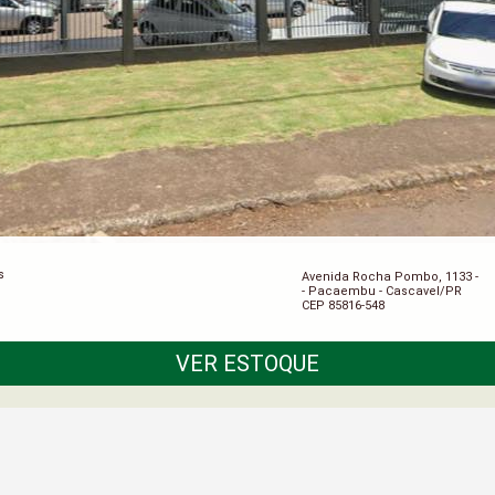
s
Avenida Rocha Pombo, 1133 -
- Pacaembu - Cascavel/PR
CEP 85816-548
VER ESTOQUE