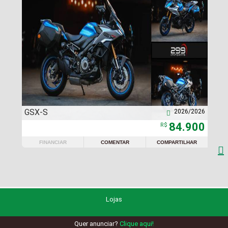
GSX-S
2026/2026

84.900
R$
FINANCIAR
COMENTAR
COMPARTILHAR

Lojas
Quer anunciar?
Clique aqui!