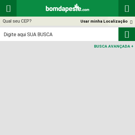


Usar minha Localização


BUSCA AVANÇADA
+