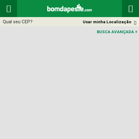


Usar minha Localização

BUSCA AVANÇADA
+