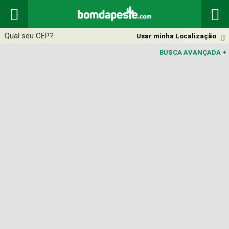


Usar minha Localização

BUSCA AVANÇADA
+