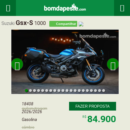


Gsx-S
1000
Suzuki
Compartilhar


18408
FAZER PROPOSTA
quilometragem
2026/2026
84.900
R$
Gasolina
câmbio