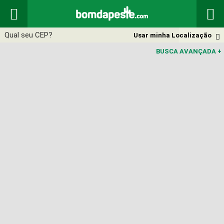


Usar minha Localização

BUSCA AVANÇADA
+