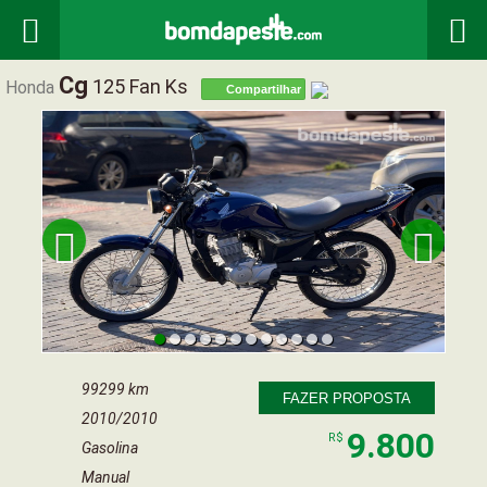


Cg
125 Fan Ks
Honda
Compartilhar


99299 km
FAZER PROPOSTA
2010/2010
9.800
R$
Gasolina
Manual