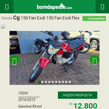


Cg
150 Fan Esdi 150 Fan Esdi Flex
Honda
Compartilhar


75000
FAZER PROPOSTA
quilometragem
2014/2013
12.800
R$
Gasolina/Álcool