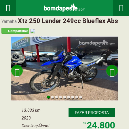


Xtz 250 Lander 249cc Blueflex Abs
Yamaha
Compartilhar


13.033 km
FAZER PROPOSTA
2023
24.800
R$
Gasolina/Álcool