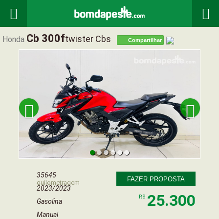


Cb 300f
Twister Cbs
Honda
Compartilhar


35645
FAZER PROPOSTA
quilometragem
2023/2023
25.300
R$
Gasolina
Manual