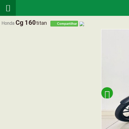

Cg 160
Titan
Honda
Compartilhar
