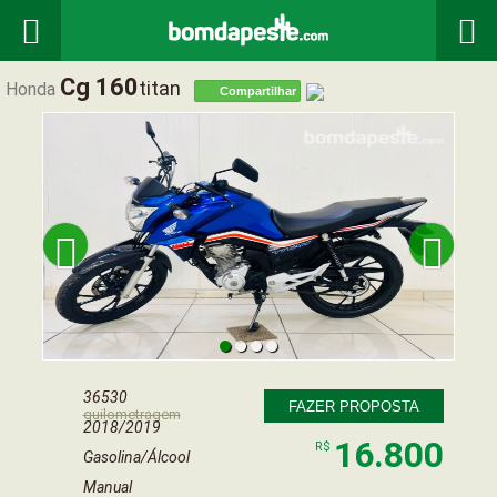


Cg 160
Titan
Honda
Compartilhar


36530
FAZER PROPOSTA
quilometragem
2018/2019
16.800
R$
Gasolina/Álcool
Manual