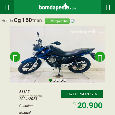


Cg 160
Titan
Honda
Compartilhar


51187
FAZER PROPOSTA
quilometragem
2024/2024
20.900
R$
Gasolina
Manual