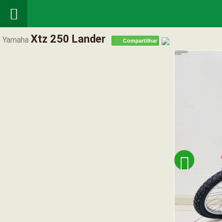

Xtz 250 Lander
Yamaha
Compartilhar
