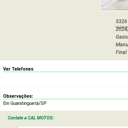
5326
quilo
2024
Gaso
Manu
Final
Ver Telefones
Observações:
Em Guaratinguetá/SP
Contate a
CAL MOTOS: