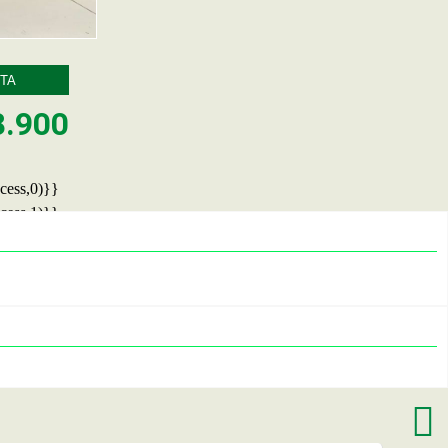
TA
8.900
