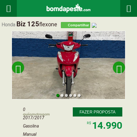


Biz 125
Flexone
Honda
Compartilhar


0
FAZER PROPOSTA
quilometragem
2017/2017
14.990
R$
Gasolina
Manual