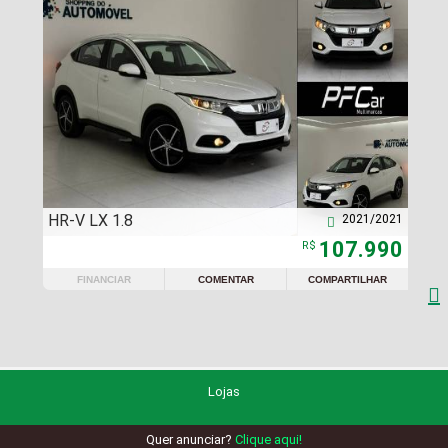
HR-V LX 1.8
2021/2021

107.990
R$
FINANCIAR
COMENTAR
COMPARTILHAR

Lojas
Quer anunciar?
Clique aqui!