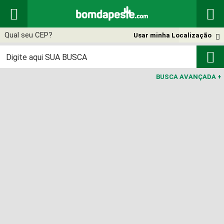


Usar minha Localização


BUSCA AVANÇADA
+