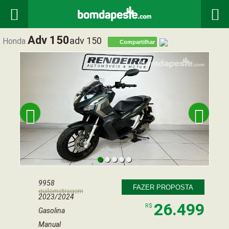


Adv 150
Adv 150
Honda
Compartilhar


9958
FAZER PROPOSTA
quilometragem
2023/2024
26.499
R$
Gasolina
Manual