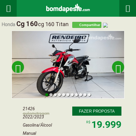


Cg 160
Cg 160 Titan
Honda
Compartilhar


21426
FAZER PROPOSTA
quilometragem
2022/2023
19.999
R$
Gasolina/Álcool
Manual