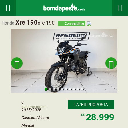


Xre 190
Xre 190
Honda
Compartilhar


0
FAZER PROPOSTA
quilometragem
2025/2026
28.999
R$
Gasolina/Álcool
Manual