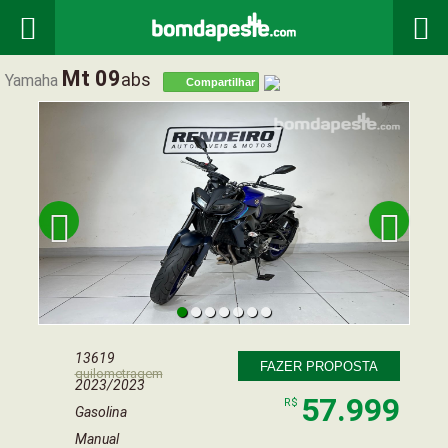


Mt 09
Abs
Yamaha
Compartilhar


13619
FAZER PROPOSTA
quilometragem
2023/2023
57.999
R$
Gasolina
Manual