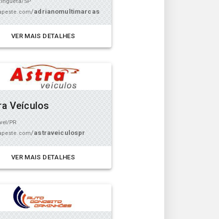
tinguetá/SP
/
adrianomultimarcas
peste.com
VER MAIS DETALHES
ra Veículos
vel/PR
/
astraveiculospr
peste.com
VER MAIS DETALHES