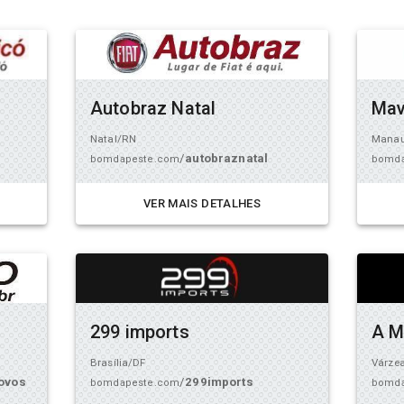
Autobraz Natal
Mav
Natal/RN
Mana
/
autobraznatal
bomdapeste.com
bomda
VER MAIS DETALHES
299 imports
A M
Brasília/DF
Várze
ovos
/
299imports
bomdapeste.com
bomda