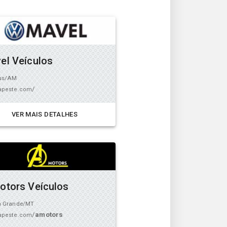
el Veículos
us/AM
/
peste.com
VER MAIS DETALHES
otors Veículos
a Grande/MT
/
amotors
peste.com