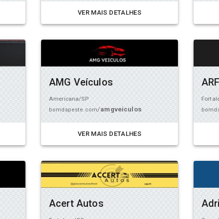
VER MAIS DETALHES
AMG Veículos
ARF
Americana/SP
Fortal
/
amgveiculos
bomdapeste.com
bomda
VER MAIS DETALHES
Acert Autos
Adr