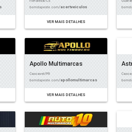
Fortaleza/CE
Guara
s
/
acertveiculos
bomdapeste.com
bomda
VER MAIS DETALHES
Apollo Multimarcas
Ast
Cascavel/PR
Casca
/
apollomultimarcas
bomdapeste.com
bomda
VER MAIS DETALHES