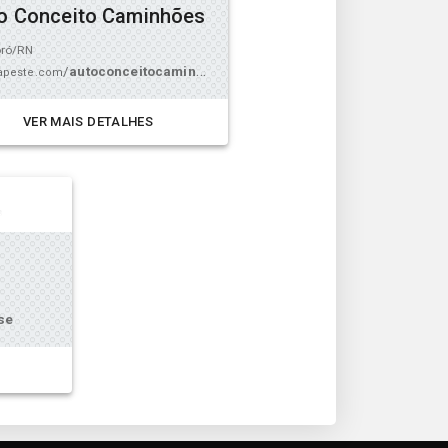
o Conceito Caminhões
ró/RN
/
autoconceitocaminhoes
peste.com
VER MAIS DETALHES
se