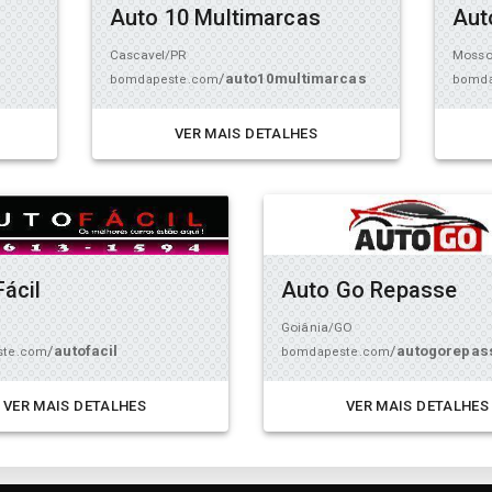
Auto 10 Multimarcas
Aut
Cascavel/PR
Mosso
/
auto10multimarcas
bomdapeste.com
bomda
VER MAIS DETALHES
Fácil
Auto Go Repasse
Goiânia/GO
/
autofacil
/
autogorepas
ste.com
bomdapeste.com
VER MAIS DETALHES
VER MAIS DETALHES